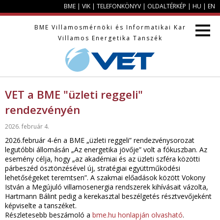
BME
|
VIK
|
TELEFONKÖNYV
|
OLDALTÉRKÉP
|
HU
|
EN
BME
Villamosmérnöki és Informatikai Kar
Villamos Energetika Tanszék
VET a BME "üzleti reggeli"
rendezvényén
2026. február 4.
2026.február 4-én a BME „üzleti reggeli” rendezvénysorozat
legutóbbi állomásán „Az energetika jövője” volt a fókuszban. Az
esemény célja, hogy „az akadémiai és az üzleti szféra közötti
párbeszéd ösztönzésével új, stratégiai együttműködési
lehetőségeket teremtsen”. A szakmai előadások között Vokony
István a Megújuló villamosenergia rendszerek kihívásait vázolta,
Hartmann Bálint pedig a kerekasztal beszélgetés résztvevőjeként
képviselte a tanszéket.
Részletesebb beszámoló a
bme.hu honlapján olvasható
.